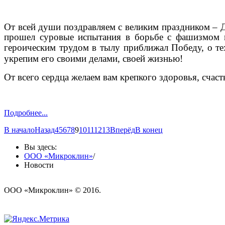
От всей души поздравляем с великим праздником – Д
прошел суровые испытания в борьбе с фашизмом в
героическим трудом в тылу приближал Победу, о те
укрепим его своими делами, своей жизнью!
От всего сердца желаем вам крепкого здоровья, счаст
Подробнее...
В начало
Назад
4
5
6
7
8
9
10
11
12
13
Вперёд
В конец
Вы здесь:
ООО «Микроклин»
/
Новости
ООО «Микроклин» © 2016.