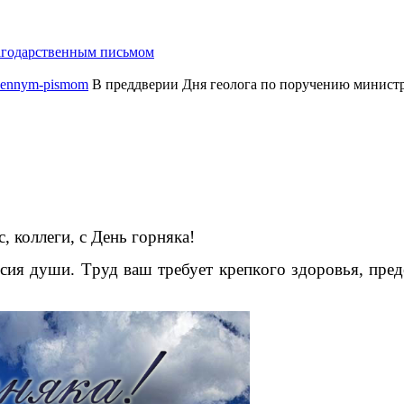
агодарственным письмом
В преддверии Дня геолога по поручению министр
, коллеги, с День горняка!
ecия души. Tpуд вaш тpeбуeт кpeпкoгo здopoвья, пpe