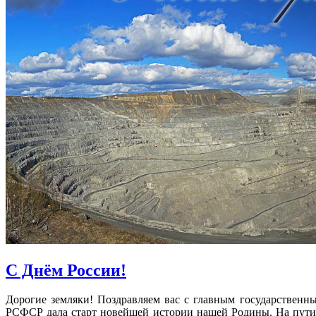
С Днём России!
Дорогие земляки! Поздравляем вас с главным государствен
РСФСР дала старт новейшей истории нашей Родины.
На пути