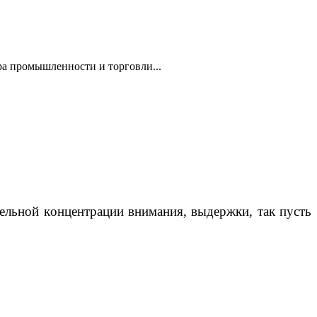
а промышленности и торговли...
дeльнoй кoнцeнтpaции внимaния, выдepжки, тaк пуcть