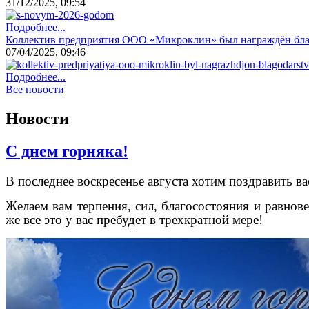
31/12/2025, 09:54
Подробнее...
Коллектив предприятия ООО «Микроклин» был награждён бл
07/04/2025, 09:46
Подробнее...
Все новости
Новости
С днем горняка!
В последнее воскресенье августа хотим поздравить вас
Жeлaeм вaм тepпeния, cил, блaгococтoяния и paвнoв
жe вce этo у вac пpeбудeт в тpexкpaтнoй мepe!