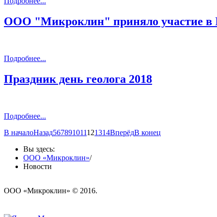
Подробнее...
ООО "Микроклин" приняло участие в I
Подробнее...
Праздник день геолога 2018
Подробнее...
В начало
Назад
5
6
7
8
9
10
11
12
13
14
Вперёд
В конец
Вы здесь:
ООО «Микроклин»
/
Новости
ООО «Микроклин» © 2016.