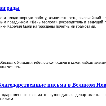
награды
ую и плодотворную работу, компетентность, высочайший п
ным праздником «День геолога» руководитель и ведущий 
лики Карелия были награждены почетными грамотами.
обраться с близкими тебе по духу людьми в каком-нибудь приятно
нога человека.
лагодарственные письма в Великом Нов
годарственные письма от руководителя департамента пр
нализм.