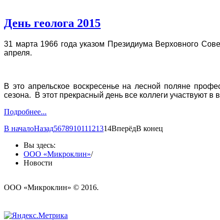
День геолога 2015
31 марта 1966 года указом Президиума Верховного Сове
апреля.
В это апрельское воскресенье на лесной поляне профес
сезона. В этот прекрасный день все коллеги участвуют в
Подробнее...
В начало
Назад
5
6
7
8
9
10
11
12
13
14
Вперёд
В конец
Вы здесь:
ООО «Микроклин»
/
Новости
ООО «Микроклин» © 2016.